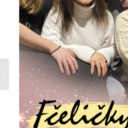
Televizní premiéra klipu
k písničce Zima