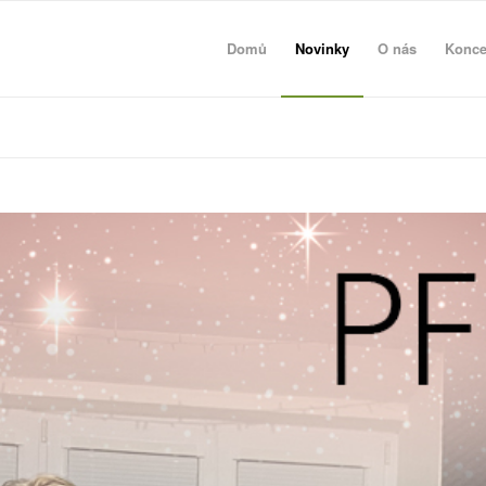
Domů
Novinky
O nás
Konce