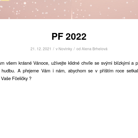
PF 2022
/
/
21. 12. 2021
v
Novinky
od
Alena Brhelová
 všem krásné Vánoce, užívejte klidné chvíle se svými blízkými a p
i hudbu. A přejeme Vám i nám, abychom se v příštím roce setkal
 Vaše Fčeličky ?