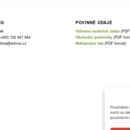
NG
POVINNÉ ÚDAJE
ček
Ochrana osobních údajů
(PDF 
+420) 722 947 944
Obchodní podmínky
(PDF form
rtime@artime.cz
Reklamační řád
(PDF formát)
Používáme co
mohli na zák
používáním 