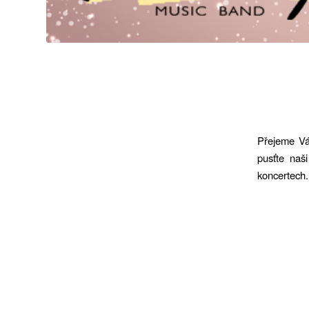
Přejeme Vám
pusťte naš
koncertech.