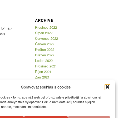
ARCHIVE
Prosinec 2022
formát)
Srpen 2022
át)
Červenec 2022
Červen 2022
Květen 2022
Březen 2022
Leden 2022
Prosinec 2021
Říjen 2021
Září 2021
Srpen 2021
Spravovat souhlas s cookies
Červen 2021
Leden 2021
okies k tomu, aby náš web byl pro uživatele přívětivější a abychom jej
Prosinec 2020
ladě analýz stále vylepšovat. Pokud nám dáte svůj souhlas s jejich
Březen 2020
i nadále, moc nám tím pomůžete...