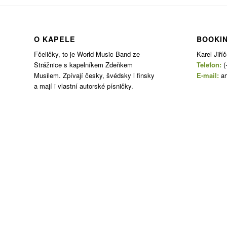
O KAPELE
BOOKI
Fčeličky, to je World Music Band ze
Karel Jiří
Strážnice s kapelníkem Zdeňkem
Telefon:
(
Musilem. Zpívají česky, švédsky i finsky
E-mail:
a
a mají i vlastní autorské písničky.