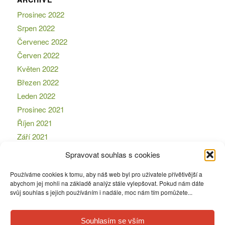
Prosinec 2022
Srpen 2022
Červenec 2022
Červen 2022
Květen 2022
Březen 2022
Leden 2022
Prosinec 2021
Říjen 2021
Září 2021
Srpen 2021
Spravovat souhlas s cookies
Červen 2021
Používáme cookies k tomu, aby náš web byl pro uživatele přívětivější a
Leden 2021
abychom jej mohli na základě analýz stále vylepšovat. Pokud nám dáte
Prosinec 2020
svůj souhlas s jejich používáním i nadále, moc nám tím pomůžete...
Březen 2020
Souhlasím se vším