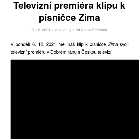
Televizní premiéra klipu k
písničce Zima
/
/
8. 12. 2021
v
Novinky
od
Alena Brhelová
V pondělí 6. 12. 2021 měl náš klip k písničce
Zima
svoji
televizní premiéru v Dobrém ránu s Českou televizí.