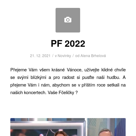
PF 2022
/
/
21. 12. 2021
v
Novinky
od
Alena Brhelová
Přejeme Vám všem krásné Vánoce, užívejte klidné chvíle
se svými blízkými a pro radost si pusťte naši hudbu. A
přejeme Vám i nám, abychom se v příštím roce setkali na
našich koncertech. Vaše Fčeličky ?