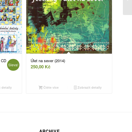
8 CD
Úlet na sever (2014)
Sleva!
250,00
Kč
lní
 detaily
Čtěte více
Zobrazit detaily
0 Kč.
ARCHIVE