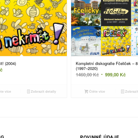
t! (2004)
Kompletní diskografie Fčeliček – 
(1997–2020)
č
Původní
Aktuá
1460,00
Kč
999,00
Kč
cena
cena
byla:
je:
te více
Zobrazit detaily
Čtěte více
Zobrazit
1460,00 Kč.
999,0
NG
POVINNÉ ÚDAJE