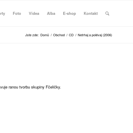
rty
Foto
Videa
Alba
E-shop
Kontakt
Jste zde:
Domů
/
Obchod
/
CD
/
Netrhaj a polévaj (2006)
vuje ranou tvorbu skupiny Fčeličky.