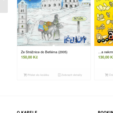
Betléma (2005)
Ze Strážnice do Betléma (2005)
…a nekrmi
150,00
Kč
130,00
K
Přidat do košíku
Zobrazit detaily
Čtě
O KAPELE
BOOKI