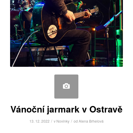
Vánoční jarmark v Ostravě
/
/
13. 12. 2022
v
Novinky
od
Alena Brhelová