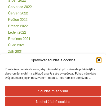
Srpen 2022
Červenec 2022
Červen 2022
Květen 2022
Březen 2022
Leden 2022
Prosinec 2021
Říjen 2021
Září 2021
Srpen 2021
Spravovat souhlas s cookies
Červen 2021
Používáme cookies k tomu, aby náš web byl pro uživatele přívětivější a
Leden 2021
abychom jej mohli na základě analýz stále vylepšovat. Pokud nám dáte
Prosinec 2020
svůj souhlas s jejich používáním i nadále, moc nám tím pomůžete...
Březen 2020
Souhlasím se vším
Nechci žádné cookies