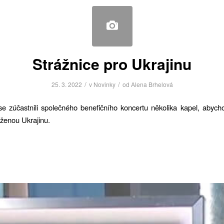
Strážnice pro Ukrajinu
/
/
25. 3. 2022
v
Novinky
od
Alena Brhelová
e zúčastnili společného benefičního koncertu několika kapel, abych
iženou Ukrajinu.