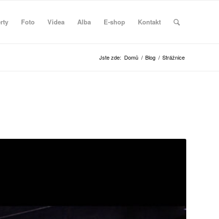
rty
Foto
Videa
Alba
E-shop
Kontakt
Jste zde:
Domů
/
Blog
/
Strážnice