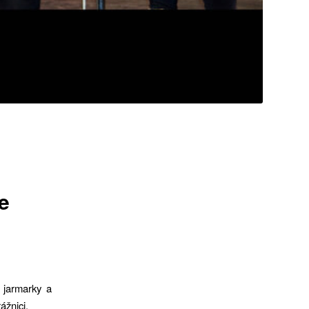
e
 jarmarky a
ážnici.