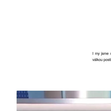
I my jsme s
válkou post