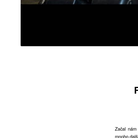
Začal nám 
mnoho další