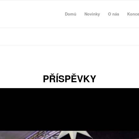
Domů
Novinky
O nás
Konce
PŘÍSPĚVKY