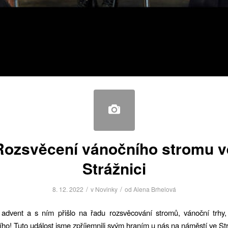
Rozsvěcení vánočního stromu v
Strážnici
/
/
8. 12. 2022
v
Novinky
od
Alena Brhelová
advent a s ním přišlo na řadu rozsvěcování stromů, vánoční trhy,
ho! Tuto událost jsme zpříjemnili svým hraním u nás na náměstí ve Str